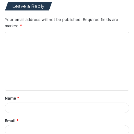
Leave a Reply
Your email address will not be published.
Required fields are
marked
*
C
o
m
m
e
n
t
Name
*
*
Email
*