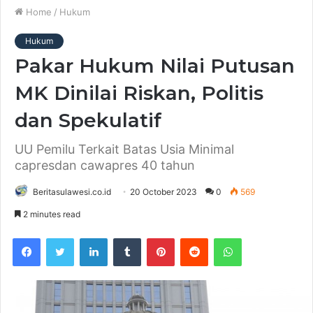
Home
/
Hukum
Hukum
Pakar Hukum Nilai Putusan
MK Dinilai Riskan, Politis
dan Spekulatif
UU Pemilu Terkait Batas Usia Minimal
capresdan cawapres 40 tahun
Beritasulawesi.co.id
20 October 2023
0
569
2 minutes read
Facebook
Twitter
LinkedIn
Tumblr
Pinterest
Reddit
WhatsApp