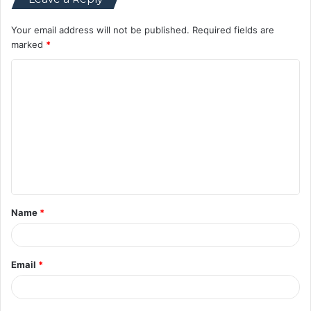
Your email address will not be published.
Required fields are
marked
*
C
o
m
m
e
n
t
Name
*
*
Email
*