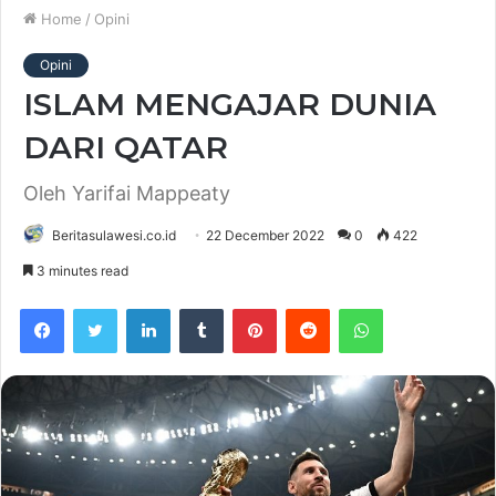
Home
/
Opini
Opini
ISLAM MENGAJAR DUNIA
DARI QATAR
Oleh Yarifai Mappeaty
Beritasulawesi.co.id
22 December 2022
0
422
3 minutes read
Facebook
Twitter
LinkedIn
Tumblr
Pinterest
Reddit
WhatsApp