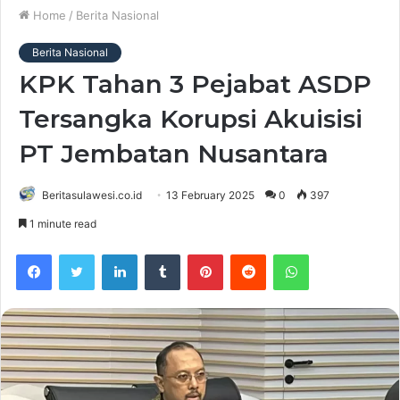
Home
/
Berita Nasional
Berita Nasional
KPK Tahan 3 Pejabat ASDP
Tersangka Korupsi Akuisisi
PT Jembatan Nusantara
Beritasulawesi.co.id
13 February 2025
0
397
1 minute read
Facebook
Twitter
LinkedIn
Tumblr
Pinterest
Reddit
WhatsApp