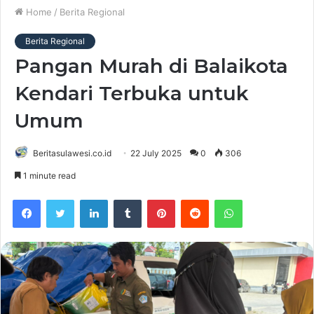
Home
/
Berita Regional
Berita Regional
Pangan Murah di Balaikota
Kendari Terbuka untuk
Umum
Beritasulawesi.co.id
22 July 2025
0
306
1 minute read
Facebook
Twitter
LinkedIn
Tumblr
Pinterest
Reddit
WhatsApp