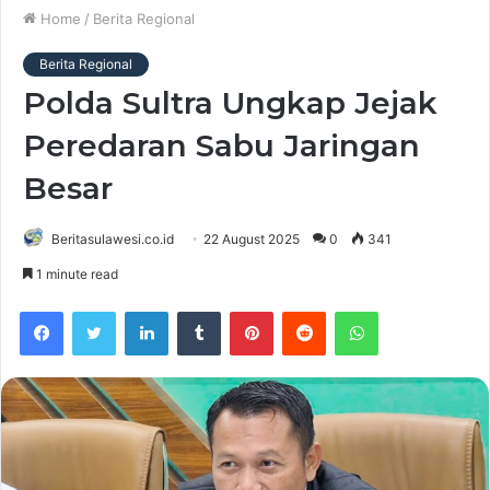
Home
/
Berita Regional
Berita Regional
Polda Sultra Ungkap Jejak
Peredaran Sabu Jaringan
Besar
Beritasulawesi.co.id
22 August 2025
0
341
1 minute read
Facebook
Twitter
LinkedIn
Tumblr
Pinterest
Reddit
WhatsApp