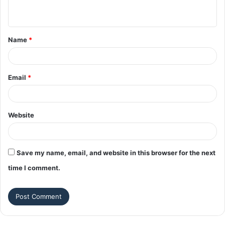
n
t
Name
*
*
Email
*
Website
Save my name, email, and website in this browser for the next
time I comment.