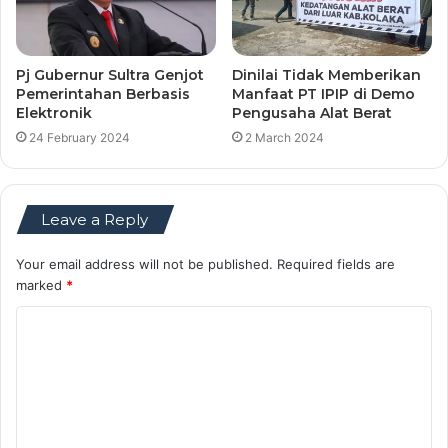
Pj Gubernur Sultra Genjot
Dinilai Tidak Memberikan
Pemerintahan Berbasis
Manfaat PT IPIP di Demo
Elektronik
Pengusaha Alat Berat
24 February 2024
2 March 2024
Leave a Reply
Your email address will not be published.
Required fields are
marked
*
C
o
m
m
e