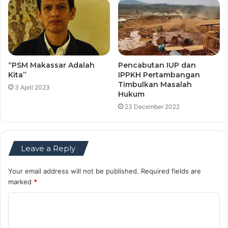
“PSM Makassar Adalah
Pencabutan IUP dan
Kita”
IPPKH Pertambangan
Timbulkan Masalah
3 April 2023
Hukum
23 December 2022
Leave a Reply
Your email address will not be published.
Required fields are
marked
*
C
o