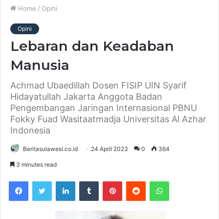
Home
/
Opini
Opini
Lebaran dan Keadaban
Manusia
Achmad Ubaedillah Dosen FISIP UIN Syarif
Hidayatullah Jakarta Anggota Badan
Pengembangan Jaringan Internasional PBNU
Fokky Fuad Wasitaatmadja Universitas Al Azhar
Indonesia
Beritasulawesi.co.id
24 April 2023
0
364
3 minutes read
Facebook
Twitter
LinkedIn
Tumblr
Pinterest
Reddit
WhatsApp