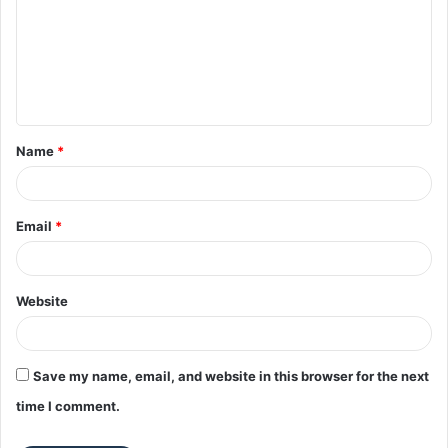
m
m
e
n
t
Name
*
*
Email
*
Website
Save my name, email, and website in this browser for the next
time I comment.