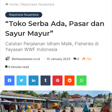
Home
/
Reportase Nusantara
Reportase Nusantara
“Toko Serba Ada, Pasar dan
Sayur Mayur”
Catatan Perjalanan Idham Malik, Fisheries di
Yayasan WWF Indonesia
Beritasulawesi.co.id
10 January 2023
0
754
6 minutes read
Facebook
Twitter
LinkedIn
Tumblr
Pinterest
Reddit
WhatsApp