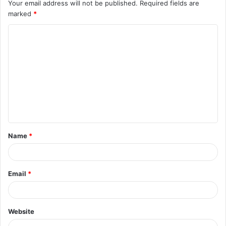
Your email address will not be published.
Required fields are
marked
*
C
o
m
m
e
n
t
Name
*
*
Email
*
Website