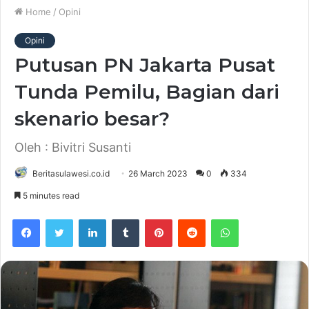
Home
/
Opini
Opini
Putusan PN Jakarta Pusat
Tunda Pemilu, Bagian dari
skenario besar?
Oleh : Bivitri Susanti
Beritasulawesi.co.id
26 March 2023
0
334
5 minutes read
Facebook
Twitter
LinkedIn
Tumblr
Pinterest
Reddit
WhatsApp