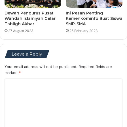
Dewan Pengurus Pusat
Ini Pesan Penting
Wahdah Islamiyah Gelar
Kemenkominfo Buat Siswa
Tabligh Akbar
SMP-SMA
27 August 2023
26 February 2023
Leave a Reply
Your email address will not be published.
Required fields are
marked
*
C
o
m
m
e
n