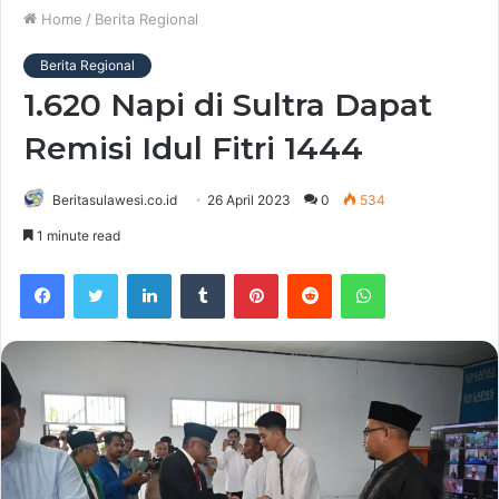
Home
/
Berita Regional
Berita Regional
1.620 Napi di Sultra Dapat
Remisi Idul Fitri 1444
Beritasulawesi.co.id
26 April 2023
0
534
1 minute read
Facebook
Twitter
LinkedIn
Tumblr
Pinterest
Reddit
WhatsApp