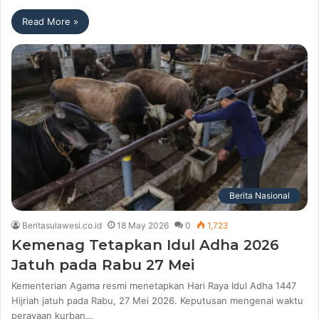
Read More »
Berita Nasional
Beritasulawesi.co.id
18 May 2026
0
1,723
Kemenag Tetapkan Idul Adha 2026
Jatuh pada Rabu 27 Mei
Kementerian Agama resmi menetapkan Hari Raya Idul Adha 1447
Hijriah jatuh pada Rabu, 27 Mei 2026. Keputusan mengenai waktu
perayaan kurban…