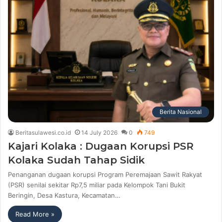
Berita Nasional
Beritasulawesi.co.id
14 July 2026
0
749
Kajari Kolaka : Dugaan Korupsi PSR
Kolaka Sudah Tahap Sidik
Penanganan dugaan korupsi Program Peremajaan Sawit Rakyat
(PSR) senilai sekitar Rp7,5 miliar pada Kelompok Tani Bukit
Beringin, Desa Kastura, Kecamatan…
Read More »